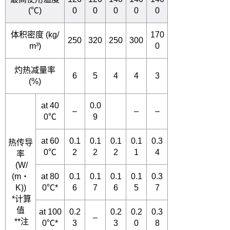
(℃)
0
0
0
0
0
体积密度 (kg/
170
250
320
250
300
m³)
0
灼热减量率
6
5
4
4
3
(%)
at 40
0.0
–
–
–
0℃
9
at 60
0.1
0.1
0.1
0.1
0.3
热传导
0℃
2
2
2
1
4
率
(W/
(m・
at 80
0.1
0.1
0.1
0.1
0.3
K))
0℃*
6
7
6
5
7
*计算
值
at 100
0.2
0.2
0.2
0.3
–
**注
0℃*
3
3
0
8