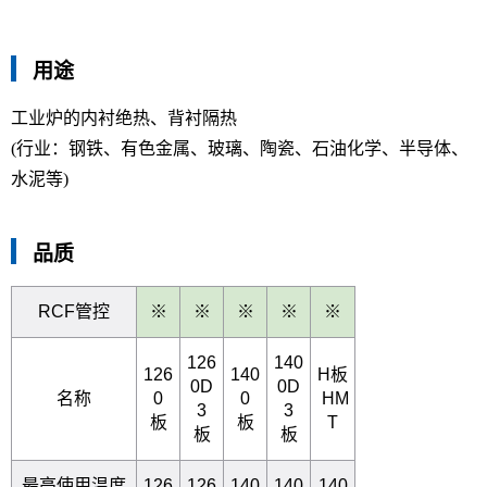
用途
工业炉的内衬绝热、背衬隔热
(行业：钢铁、有色金属、玻璃、陶瓷、石油化学、半导体、
水泥等)
品质
RCF管控
※
※
※
※
※
126
140
126
140
H板
0D
0D
名称
0
0
HM
3
3
板
板
T
板
板
最高使用温度
126
126
140
140
140