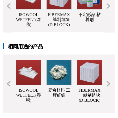
OOL
ISOWOOL
FIBERMAX
不定形品 粘
表
(散棉)
WETFELT(湿
缝制组块
着剂
NE
毯)
(D BLOCK)
相同用途的产品
OOL
ISOWOOL
复合材料 工
FIBERMAX
不定
SR
WETFELT(湿
程纤维
缝制组块
KET
毯)
(D BLOCK)
)