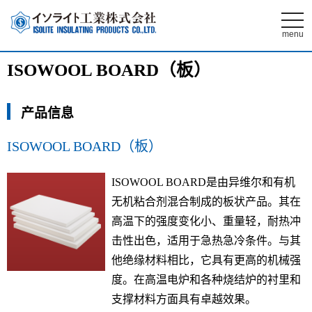
t
o
menu
g
g
l
ISOWOOL BOARD（板）
e
n
a
v
产品信息
i
g
a
t
ISOWOOL BOARD（板）
i
o
n
ISOWOOL BOARD是由异维尔和有机
无机粘合剂混合制成的板状产品。其在
高温下的强度变化小、重量轻，耐热冲
击性出色，适用于急热急冷条件。与其
他绝缘材料相比，它具有更高的机械强
度。在高温电炉和各种烧结炉的衬里和
支撑材料方面具有卓越效果。