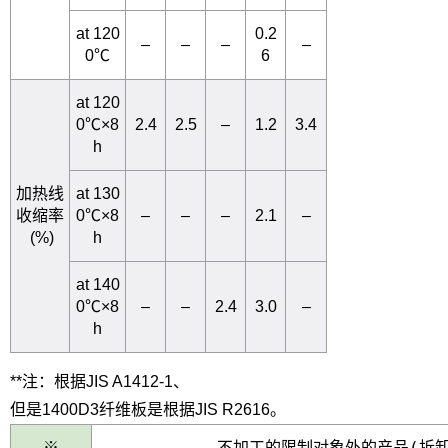
at 120
0.2
–
–
–
–
0℃
6
at 120
0℃×8
2.4
2.5
–
1.2
3.4
h
加热线
at 130
收缩率
0℃×8
–
–
–
2.1
–
(%)
h
at 140
0℃×8
–
–
2.4
3.0
–
h
**注：根据JIS A1412-1、
但是1400D3纤维板是根据JIS R2616。
不加工的限制对象外的产品(
拆
※