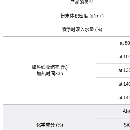
产品的类型
粉末体积密度 (g/cm³)
喷涂时混入水量 (%)
at 8
at 1
加热线收缩率 (%)
at 1
加热时间×3h
at 1
at 1
Al₂
化学成分 (%)
Si