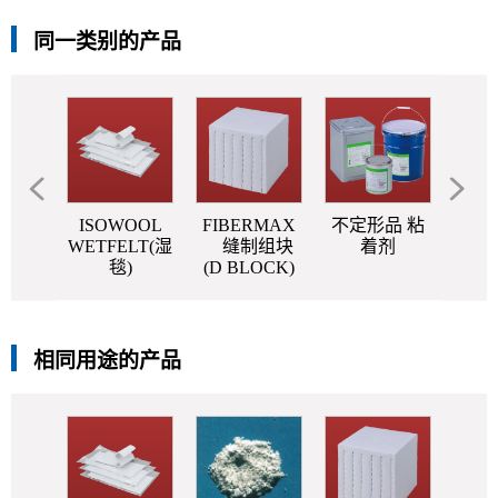
同一类别的产品
OOL
ISOWOOL
FIBERMAX
不定形品 粘
无机
(散棉)
WETFELT(湿
缝制组块
着剂
RIG
毯)
(D BLOCK)
相同用途的产品