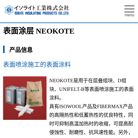
t
o
menu
g
g
l
表面涂层 NEOKOTE
e
n
a
v
产品信息
i
g
a
t
表面喷涂施工的表面涂料
i
o
n
NEOKOTE是用于在层叠组块、D组
块、UNIFELT-B等表面喷涂施工的表面
涂料。
具有ISOWOOL产品及FIBERMAX产品
的高隔热性和低蓄热性的优良特性，同
时可抑制高温加热时的收缩，可提高耐
侵蚀性、耐磨性、抗风速性能。另外，