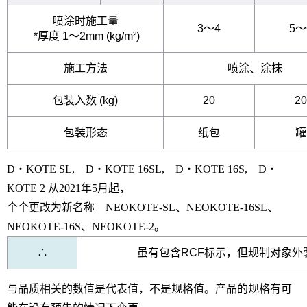
喷涂时施工量
3～4
5～
*
厚度
1～2mm (kg/m²)
施工方法
喷涂
、
涂抹
包装入数
(kg)
20
20
包装形态
纸包
罐
D・KOTE SL, D・KOTE 16SL, D・KOTE 16S, D・
KOTE 2 从2021年5月起，
个个更改为新名称 NEOKOTE-SL、NEOKOTE-16SL、
NEOKOTE-16S、NEOKOTE-2。
∴
虽有包含RCF标示，但规制对象外製
与品质相关的数值是代表值，不是规格值。产品的规格有可