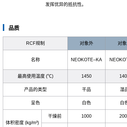
发挥优异的抵抗性。
品质
RCF规制
对象外
对象
名称
NEOKOTE–KA
NEOKO
最高使用温度
(℃)
1450
140
产品的类型
干品
湿
呈色
白色
白
干燥前
1000
200
体积密度
(kg/m³)