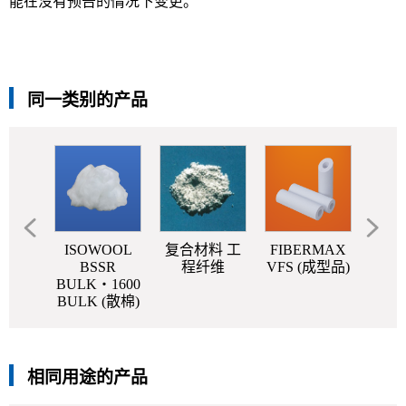
能在没有预告的情况下变更。
同一类别的产品
OOL
ISOWOOL
复合材料 工
FIBERMAX
FIB
SR
BSSR
程纤维
VFS (成型品)
PAP
KET
BULK・1600
)
BULK (散棉)
相同用途的产品