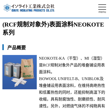
t
o
menu
g
g
l
(RCF规制对象外)表面涂料NEOKOTE
e
n
系列
a
v
i
g
a
产品概要
t
i
o
NEOKOTE-KA（干型）、MI（湿型）
n
是RCF规制对象外产品的堆叠铺设用表
面涂料。
ISOWOOL UNIFELT-B、UNIBLOK及
堆叠铺设用表面涂料，在维持高绝热性
和低蓄热性的同时，还能抑制高温下的
收缩，具有耐腐蚀性、耐磨损性、耐风
速性。另外，对燃烧气体的不纯物具有