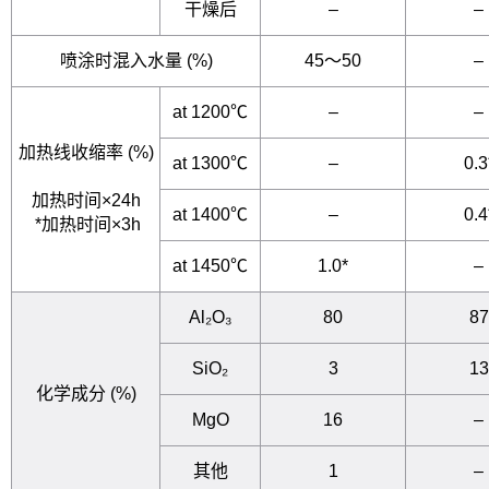
干燥后
–
–
喷涂时混入水
量 (%)
45～50
–
at 1200℃
–
–
加热线收缩率
(%)
at 1300℃
–
0.3
加热时间
×24h
at 1400℃
–
0.4
*
加热时间
×3h
at 1450℃
1.0*
–
Al₂O₃
80
87
SiO₂
3
13
化学成分
(%)
MgO
16
–
其他
1
–