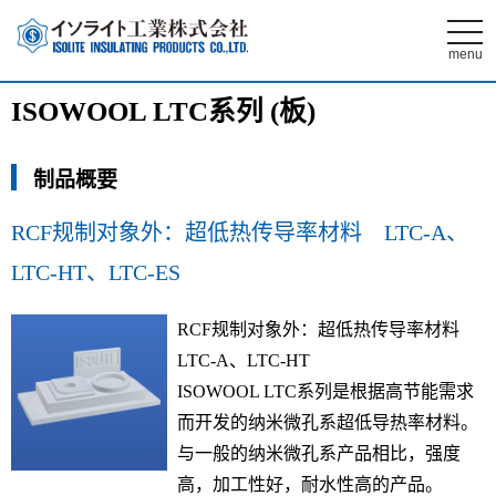
t
o
menu
g
g
l
ISOWOOL LTC系列 (板)
e
n
a
v
制品概要
i
g
a
t
RCF规制对象外：超低热传导率材料 LTC-A、
i
o
LTC-HT、LTC-ES
n
RCF规制对象外：超低热传导率材料
LTC-A、LTC-HT
ISOWOOL LTC系列是根据高节能需求
而开发的纳米微孔系超低导热率材料。
与一般的纳米微孔系产品相比，强度
高，加工性好，耐水性高的产品。