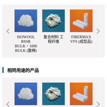
OOL
ISOWOOL
复合材料 工
FIBERMAX
FIB
SR
BSSR
程纤维
VFS (成型品)
PAP
KET
BULK・1600
)
BULK (散棉)
相同用途的产品