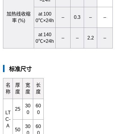
加热线收缩
at 100
–
0.3
–
–
率 (%)
0℃×24h
at 140
–
–
2.2
–
0℃×24h
标准尺寸
名
厚
宽
长
称
度
度
度
30
60
25
0
0
LT
C-
A
30
60
50
0
0