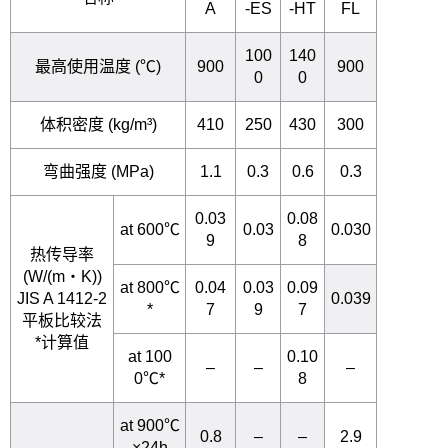
A
-ES
-HT
FL
100
140
最高使用温度 (℃)
900
900
0
0
体积密度 (kg/m³)
410
250
430
300
弯曲强度 (MPa)
1.1
0.3
0.6
0.3
0.03
0.08
at 600℃
0.03
0.030
9
8
热传导率
(W/(m・K))
at 800℃
0.04
0.03
0.09
JIS A 1412-2
0.039
*
7
9
7
平板比较法
*计算值
at 100
0.10
–
–
–
0℃*
8
at 900℃
0.8
–
–
2.9
×24h