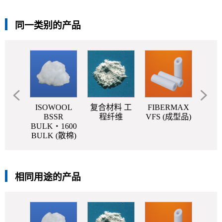
同一类别的产品
OOL
ISOWOOL
复合材料 工
FIBERMAX
FIB
SR
BSSR
程纤维
VFS (成型品)
PAP
KET
BULK・1600
)
BULK (散棉)
相同用途的产品