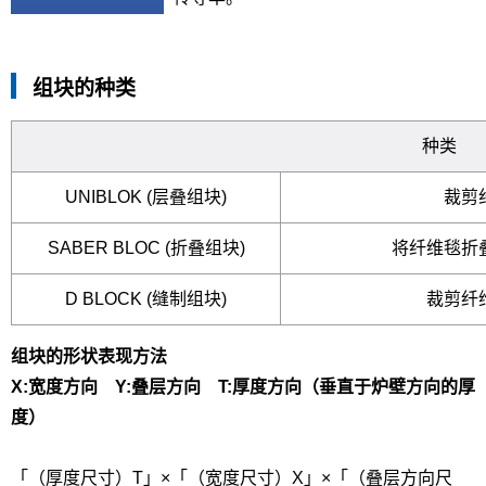
组块的种类
种类
UNIBLOK (层叠组块)
裁剪
SABER BLOC (折叠组块)
将纤维毯折
D BLOCK (缝制组块)
裁剪纤
组块的形状表现方法
X:
宽度方向
Y:
叠层方向
T:
厚度方向（垂直于炉壁方向的厚
度）
「（厚度尺寸）T」×「（宽度尺寸）X」×「（叠层方向尺