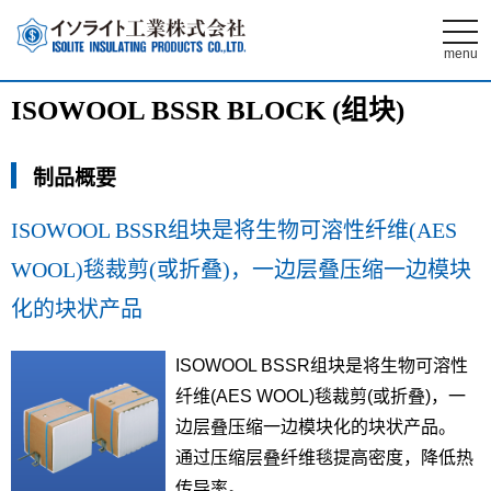
t
o
menu
g
g
l
ISOWOOL BSSR BLOCK (组块)
e
n
a
v
制品概要
i
g
a
t
ISOWOOL BSSR组块是将生物可溶性纤维(AES
i
o
WOOL)毯裁剪(或折叠)，一边层叠压缩一边模块
n
化的块状产品
ISOWOOL BSSR组块是将生物可溶性
纤维(AES WOOL)毯裁剪(或折叠)，一
边层叠压缩一边模块化的块状产品。
通过压缩层叠纤维毯提高密度，降低热
传导率。