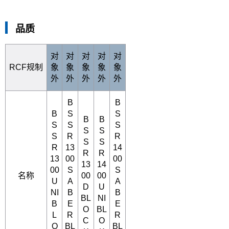
品质
对
对
对
对
对
RCF规制
象
象
象
象
象
外
外
外
外
外
B
B
B
S
S
B
B
S
S
S
S
S
S
R
R
S
S
R
13
14
R
R
13
00
00
13
14
00
S
S
名称
00
00
U
A
A
D
U
NI
B
B
BL
NI
B
E
E
O
BL
L
R
R
C
O
O
BL
BL