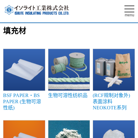
t
o
menu
g
g
l
填充材
e
n
a
v
i
g
a
t
i
o
n
BSF PAPER・BS
生物可溶性纺织品
(RCF规制对象外)
PAPER (生物可溶
表面涂料
性纸)
NEOKOTE系列