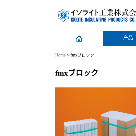
产品
Home
>
fmxブロック
fmxブロック