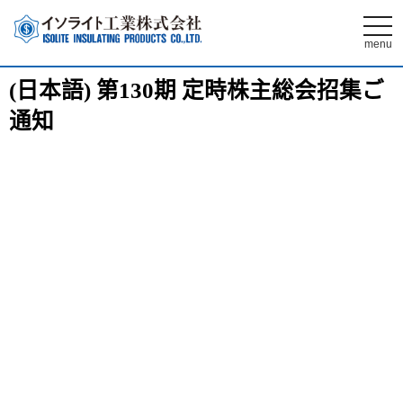
t
o
menu
g
g
l
(日本語) 第130期 定時株主総会招集ご
e
n
通知
a
v
i
g
a
t
i
o
n