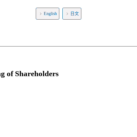
English
日文
ng of Shareholders