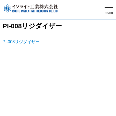
t
o
menu
g
g
l
PI-008リジダイザー
e
n
a
v
i
PI-008リジダイザー
g
a
t
i
o
n