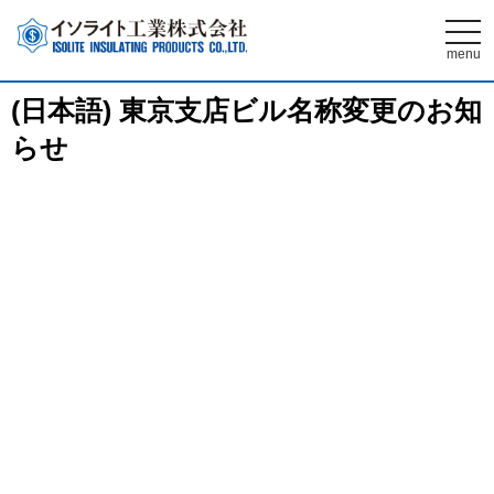
t
o
menu
g
g
l
(日本語) 東京支店ビル名称変更のお知
e
n
らせ
a
v
i
g
a
t
i
o
n