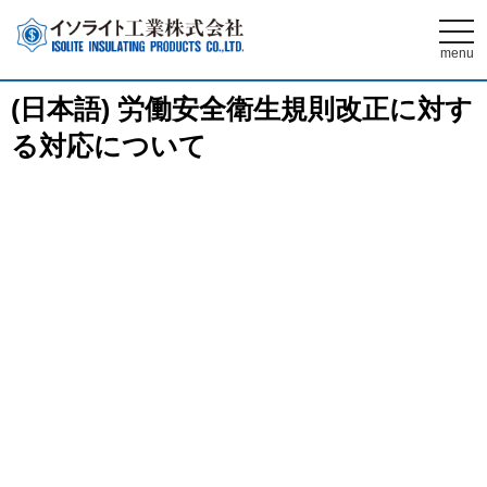
t
o
menu
g
g
l
(日本語) 労働安全衛生規則改正に対す
e
n
る対応について
a
v
i
g
a
t
i
o
n