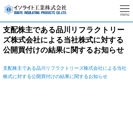
t
o
menu
g
g
l
支配株主である品川リフラクトリー
e
n
ズ株式会社による当社株式に対する
a
v
i
公開買付けの結果に関するお知らせ
g
a
t
i
支配株主である品川リフラクトリーズ株式会社による当社
o
n
株式に対する公開買付けの結果に関するお知らせ