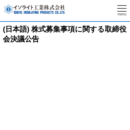
t
o
menu
g
g
l
(日本語) 株式募集事項に関する取締役
e
n
会決議公告
a
v
i
g
a
t
i
o
n